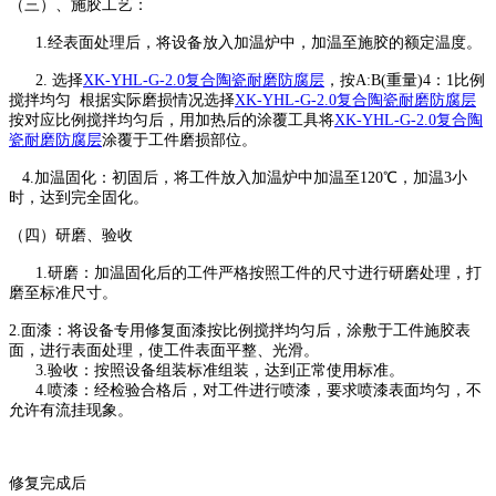
（三）、施胶工艺：
1.经表面处理后，将设备放入加温炉中，加温至施胶的额定温度。
2. 选择
XK-YHL-G-2.0复合陶瓷耐磨防腐层
，按A:B(重量)4：1比例
搅拌均匀 根据实际磨损情况选择
XK-YHL-G-2.0复合陶瓷耐磨防腐层
按对应比例搅拌均匀后，用加热后的涂覆工具将
XK-YHL-G-2.0复合陶
瓷耐磨防腐层
涂覆于工件磨损部位。
4.加温固化：初固后，将工件放入加温炉中加温至120℃，加温3小
时，达到完全固化。
（四）研磨、验收
1.研磨：加温固化后的工件严格按照工件的尺寸进行研磨处理，打
磨至标准尺寸。
2.面漆：将设备专用修复面漆按比例搅拌均匀后，涂敷于工件施胶表
面，进行表面处理，使工件表面平整、光滑。
3.验收：按照设备组装标准组装，达到正常使用标准。
4.喷漆：经检验合格后，对工件进行喷漆，要求喷漆表面均匀，不
允许有流挂现象。
修复完成后